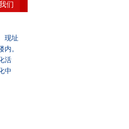
我们
文化微视频
免费开放
。现址
辅导创作
楼内。
精品课程
化活
理论研究
化中
艺术空间
辛集农民画
非遗传承
宣传展示