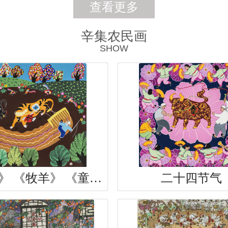
查看更多
辛集农民画
SHOW
《春耕》 《牧羊》 《童年》 《摘
二十四节气