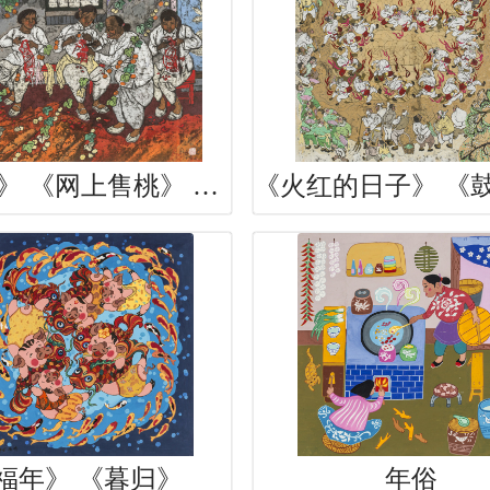
《传承》 《网上售桃》 《秧歌迷
福年》 《暮归》
年俗