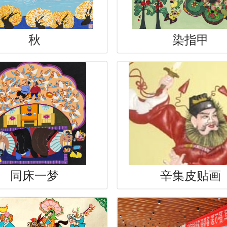
秋
染指甲
同床一梦
辛集皮贴画