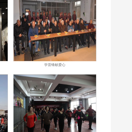
学雷锋献爱心