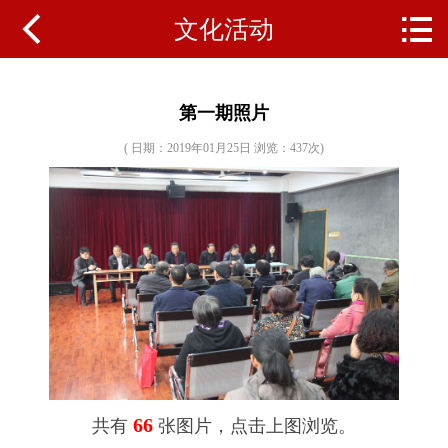


文化活动
网站首页
关于本馆
第一期照片
机构设置
( 日期：2019年01月25日 浏览：
437次)
资质荣誉
馆内设施
信息公开
通知公告
工作动态
66
共有
张图片，点击上图浏览。
文化活动