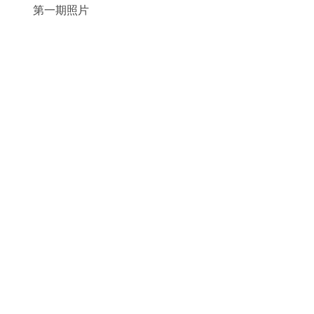
第一期照片
文化微视频
免费开放
辅导创作
精品课程
理论研究
艺术空间
辛集农民画
非遗传承
宣传展示