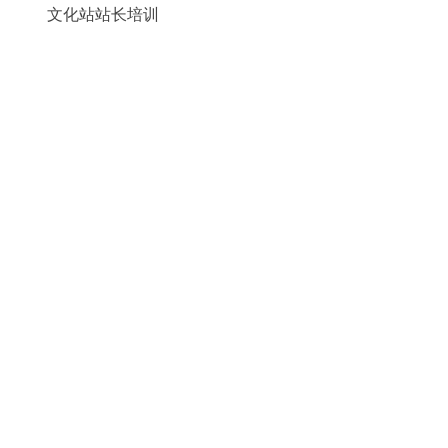
文化站站长培训
文化微视频
免费开放
辅导创作
精品课程
理论研究
艺术空间
辛集农民画
非遗传承
宣传展示