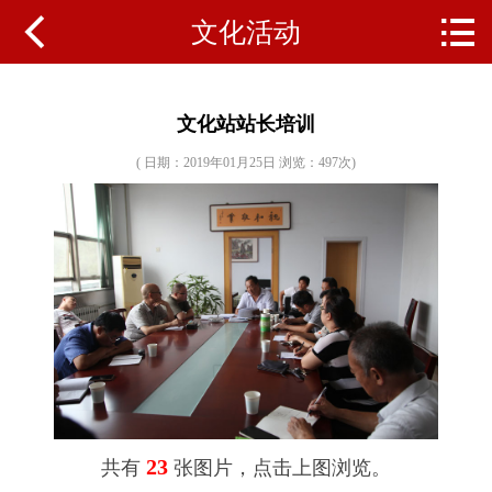


文化活动
网站首页
关于本馆
文化站站长培训
机构设置
( 日期：2019年01月25日 浏览：
497次)
资质荣誉
馆内设施
信息公开
通知公告
工作动态
23
共有
张图片，点击上图浏览。
文化活动